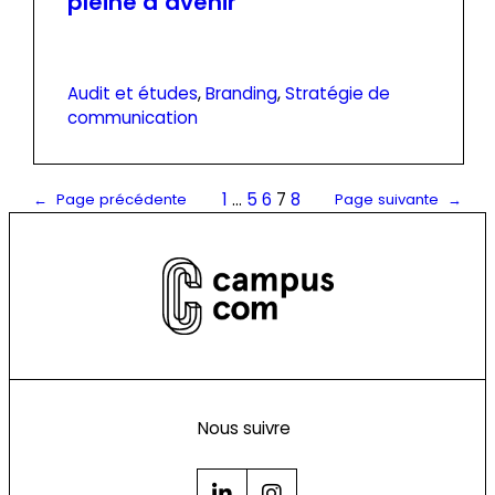
pleine d’avenir
Audit et études
, 
Branding
, 
Stratégie de
communication
1
…
5
6
7
8
←
Page précédente
Page suivante
→
Nous suivre