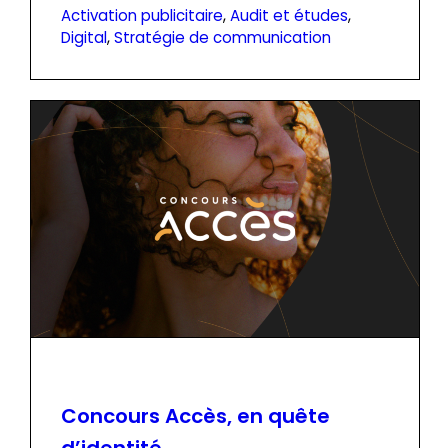
Activation publicitaire
, 
Audit et études
, 
Digital
, 
Stratégie de communication
Concours Accès, en quête