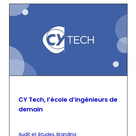
CY Tech, l’école d’ingénieurs de
demain
Audit et études
, 
Branding