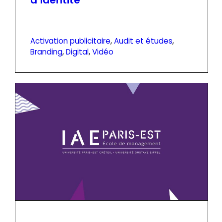
d’identité
Activation publicitaire
, 
Audit et études
, 
Branding
, 
Digital
, 
Vidéo