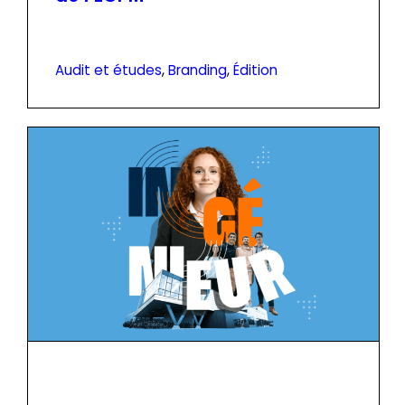
Audit et études
, 
Branding
, 
Édition