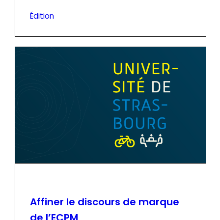
Édition
Affiner le discours de marque
de l’ECPM