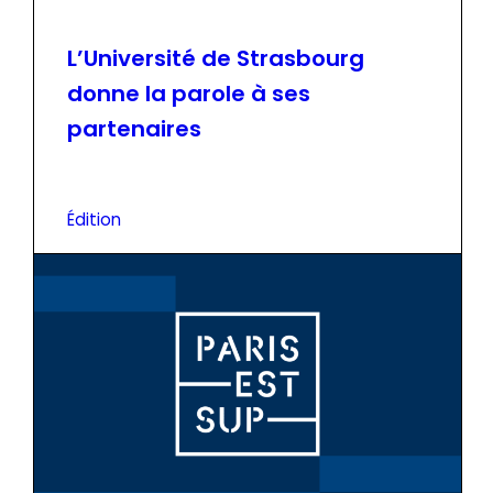
L’Université de Strasbourg
donne la parole à ses
partenaires
Édition