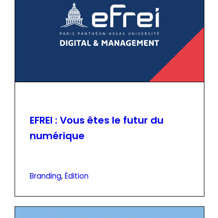
EFREI : Vous êtes le futur du
numérique
Branding
, 
Édition