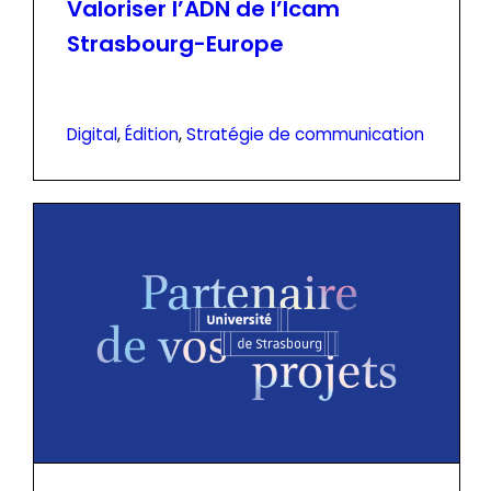
Valoriser l’ADN de l’Icam
Strasbourg-Europe
Digital
, 
Édition
, 
Stratégie de communication