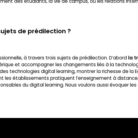
ment des étudiants, la vie de campus, ou les relations inter
sujets de prédilection ?
sionnelle, à travers trois sujets de prédilection. D’abord
la 
umérique et accompagner les changements liés à la technolog
es technologies digital learning, montrer la richesse de l
es établissements pratiquent l’enseignement à distance, que
onsables du digital learning. Nous voulons aussi évoquer le