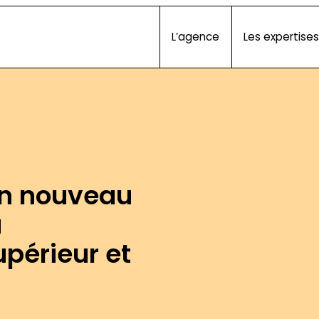
L’agence
Les expertises
un nouveau
à
périeur et