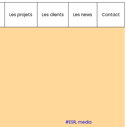
Les projets
Les clients
Les news
Contact
#ESR
, 
media