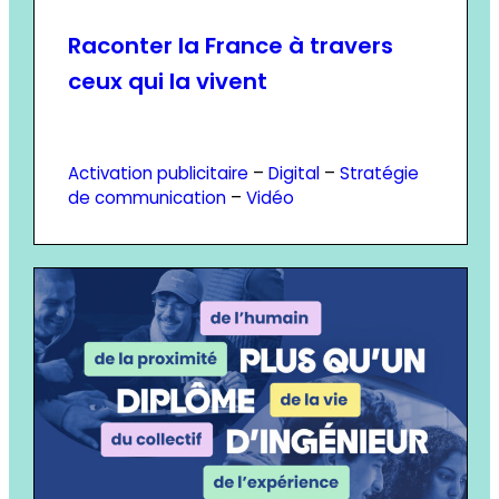
Raconter la France à travers
ceux qui la vivent
Activation publicitaire
 – 
Digital
 – 
Stratégie
de communication
 – 
Vidéo