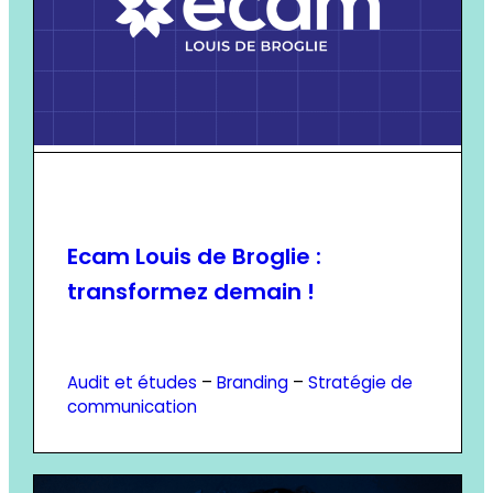
Ecam Louis de Broglie :
transformez demain !
Audit et études
–
Branding
–
Stratégie de
communication