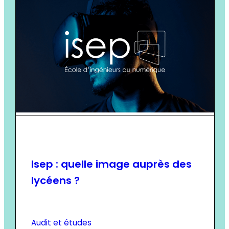
Isep : quelle image auprès des
lycéens ?
Audit et études