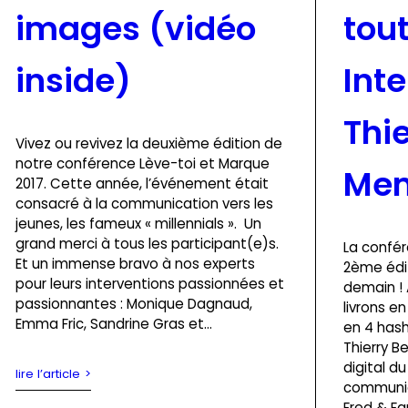
images (vidéo
tout
inside)
Int
Thie
Vivez ou revivez la deuxième édition de
notre conférence Lève-toi et Marque
Me
2017. Cette année, l’événement était
consacré à la communication vers les
jeunes, les fameux « millennials ». Un
grand merci à tous les participant(e)s.
La confé
Et un immense bravo à nos experts
2ème édit
pour leurs interventions passionnées et
demain ! 
passionnantes : Monique Dagnaud,
livrons e
Emma Fric, Sandrine Gras et…
en 4 has
Thierry B
digital d
lire l’article
communic
Fred & Fa