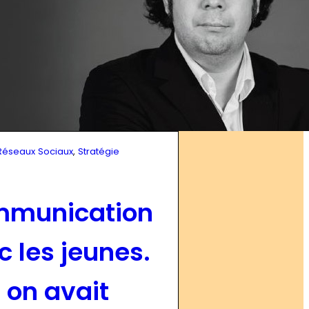
Réseaux Sociaux
, 
Stratégie
munication
c les jeunes.
i on avait