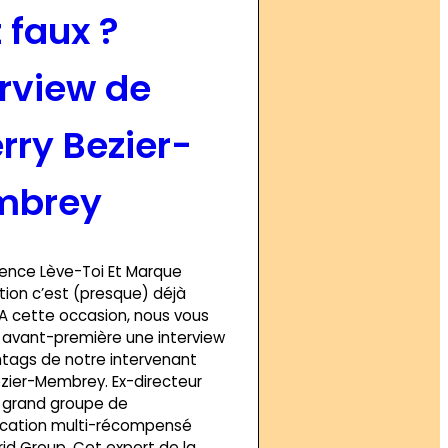
 faux ?
erview de
rry Bezier-
mbrey
rence Lève-Toi Et Marque
ion c’est (presque) déjà
A cette occasion, nous vous
n avant-première une interview
htags de notre intervenant
ezier-Membrey. Ex-directeur
u grand groupe de
ation multi-récompensé
rid Group. Cet expert de la