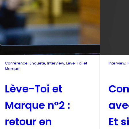
Conférence
, 
Enquête
, 
Interview
, 
Lève-Toi et
Interview
, 
Marque
Lève-Toi et
Com
Marque n°2 :
ave
retour en
Et s