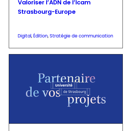
Valoriser l’ADN de l’Icam
Strasbourg-Europe
Digital
, 
Édition
, 
Stratégie de communication