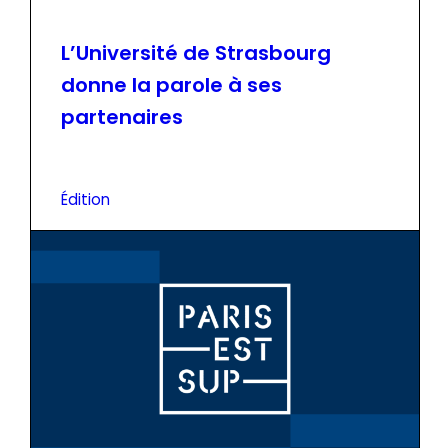
L’Université de Strasbourg
donne la parole à ses
partenaires
Édition