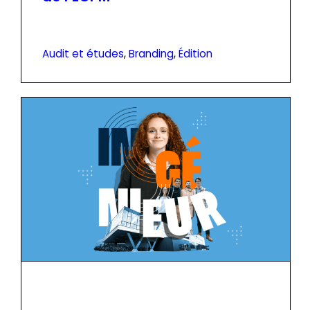
Audit et études
, 
Branding
, 
Édition