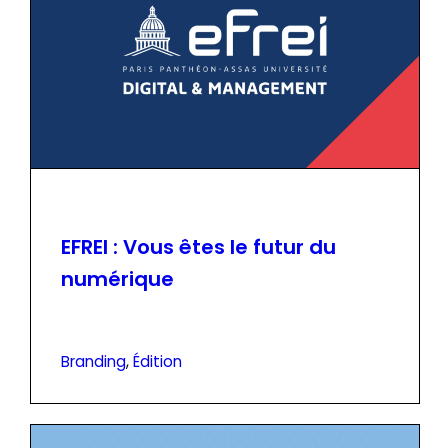
EFREI : Vous êtes le futur du
numérique
Branding
, 
Édition