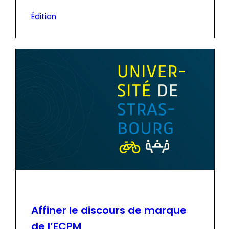
Édition
Affiner le discours de marque
de l’ECPM