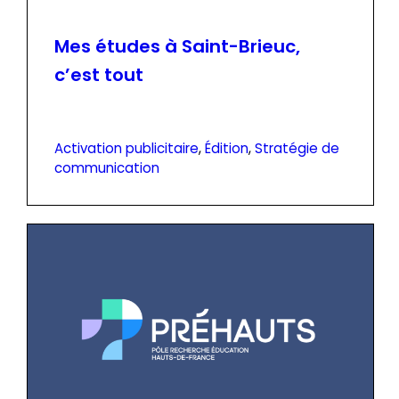
Mes études à Saint-Brieuc,
c’est tout
Activation publicitaire
, 
Édition
, 
Stratégie de
communication