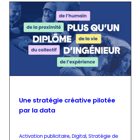
Une stratégie créative pilotée
par la data
Activation publicitaire
, 
Digital
, 
Stratégie de