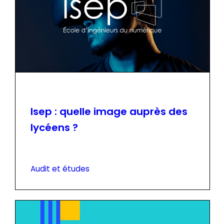
Isep : quelle image auprès des
lycéens ?
Audit et études