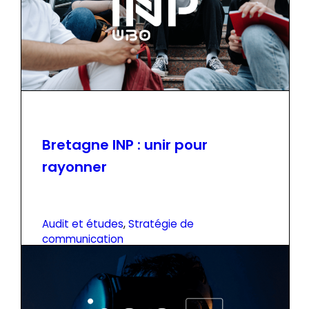
Bretagne INP : unir pour
rayonner
Audit et études
, 
Stratégie de
communication