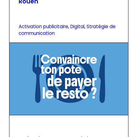
Rouen
Activation publicitaire
, 
Digital
, 
Stratégie de
communication